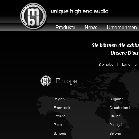
Produkte
News
Unternehmen
Sie können die exkl
Unsere Dist
Sie haben Ihr Land nich
Europa
Belgien
Bulgarien
Frankreich
Griechenland
Lettland
Litauen
Polen
Portugal
Schweiz
Serbien